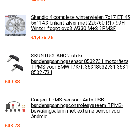
Skandic 4 complete winterwielen 7x17 ET 45
5x114,3 briljant zilver met 225/60 R17 99H
Winter i*cept evo3 W330 M+S 3PMSF
€
1,475.76
SKUNTUGUANG 2 stuks
bandenspanningssensor 8532731 motorfiets
TPMS voor BMW F/K/R 36318532731 3631-
8532-731
€
40.88
Gorgeri TPMS-sensor - Auto USB-
bandenspanningscontrolesysteem TPMS-
bewakingsalarm met externe sensor voor
Android…
€
48.73