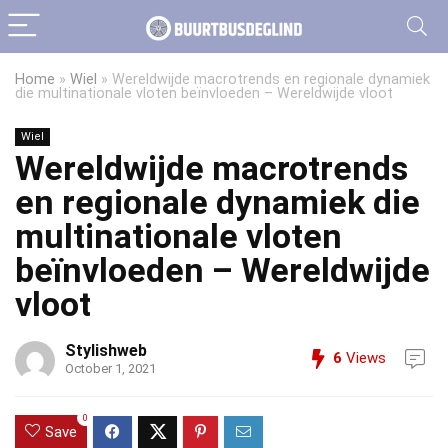
Home
»
Wiel
»
Wereldwijde macrotrends en regionale dynamiek
die multinationale vloten beïnvloeden – Wereldwijde vloot
Wiel
Wereldwijde macrotrends
en regionale dynamiek die
multinationale vloten
beïnvloeden – Wereldwijde
vloot
Stylishweb
6
Views
October 1, 2021
0
Save