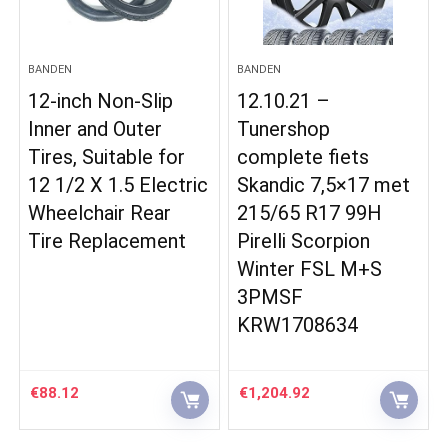
BANDEN
BANDEN
12-inch Non-Slip
12.10.21 –
Inner and Outer
Tunershop
Tires, Suitable for
complete fiets
12 1/2 X 1.5 Electric
Skandic 7,5×17 met
Wheelchair Rear
215/65 R17 99H
Tire Replacement
Pirelli Scorpion
Winter FSL M+S
3PMSF
KRW1708634
€
88.12
€
1,204.92