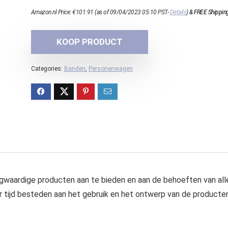
Amazon.nl Price:
€
101.91
(as of 09/04/2023 05:10 PST-
Details
)
&
FREE Shippin
KOOP PRODUCT
Categories:
Banden
,
Personenwagen
oogwaardige producten aan te bieden en aan de behoeften van all
eer tijd besteden aan het gebruik en het ontwerp van de producte