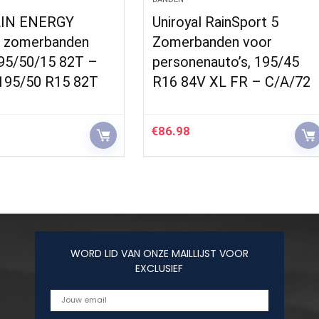
IN ENERGY
Uniroyal RainSport 5
 zomerbanden
Zomerbanden voor
195/50/15 82T –
personenauto’s, 195/45
195/50 R15 82T
R16 84V XL FR – C/A/72
€
86.98
WORD LID VAN ONZE MAILLIJST VOOR
EXCLUSIEF