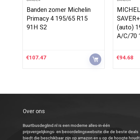
Banden zomer Michelin
MICHEL
Primacy 4 195/65 R15
SAVER+
91H S2
(auto) 
A/C/70 
€
107.47
€
94.68
Over ons
Buurtbusdeglind.nl is een moderne alles-in-één
prijsvergelijkings- en beoordelingswebsite die de beste deals
biedt die beschikbaar zijn op amazon en u op de hoogte houdt