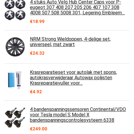
4 stuks Auto Velg Hub Center Caps voor P-
eugeot 307 408 207 205 206 407 107 308
4008 507 508 5008 301, Legering Embleem…
€
18.99
NRM Strong Wieldoppen, 4-delige set,
universeel, mat zwart
€
24.32
Krasreparatieset voor autolak met spons,
autokrasverwijderaar Autowax polijsten
Krasreparatievuller voor…
€
4.92
4 bandenspanningssensoren Continental/VDO
voor Tesla model S Model X
bandenspanningscontrolesysteem 6338
€
249.00