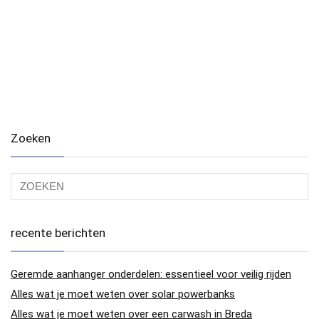
Zoeken
recente berichten
Geremde aanhanger onderdelen: essentieel voor veilig rijden
Alles wat je moet weten over solar powerbanks
Alles wat je moet weten over een carwash in Breda