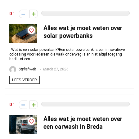
0
Alles wat je moet weten over
solar powerbanks
Wat is een solar powerbank?Een solar powerbank is een innovatieve
oplossing voor iedereen die vaak onderweg is en niet altijd toegang
heeft tot een ...
Stylishweb
March 27, 2026
LEES VERDER
0
Alles wat je moet weten over
een carwash in Breda