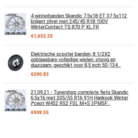
4 winterbanden Skandic 7,5x18 ET 37 5x112
briljant zilver met 245/45 R18 100V
WinterContact TS 870 P XL FR
€
1,652.25
Elektrische scooter banden, 8 1/2X2
opblaasbare volledige wielen, stevig en
duurzaam, geschikt voor 8,5 inch 50-134…
€
200.83
21.09.21 - Tunershop complete fiets Skandic
6,5x16 met 205/55 R16 91H Hankook Winter
i*cept W452 RS2 FSL M+S 3PMSF…
€
908.55