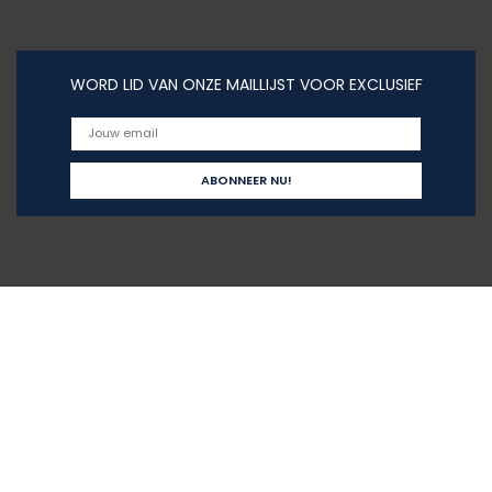
WORD LID VAN ONZE MAILLIJST VOOR EXCLUSIEF
Snelle links
Home
Alles winkelen
Blogs
Onze webshops
Adverteren