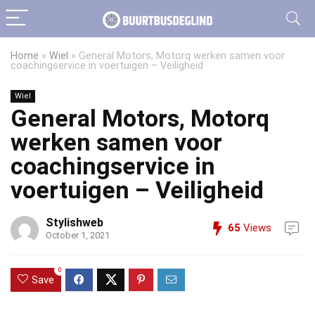
Home
»
Wiel
»
General Motors, Motorq werken samen voor
coachingservice in voertuigen – Veiligheid
Wiel
General Motors, Motorq
werken samen voor
coachingservice in
voertuigen – Veiligheid
Stylishweb
65
Views
October 1, 2021
0
Save