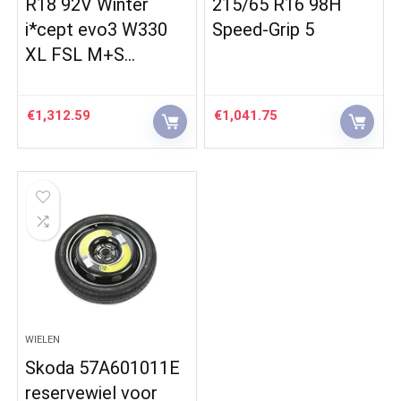
R18 92V Winter
215/65 R16 98H
i*cept evo3 W330
Speed-Grip 5
XL FSL M+S…
€
1,312.59
€
1,041.75
WIELEN
Skoda 57A601011E
reservewiel voor