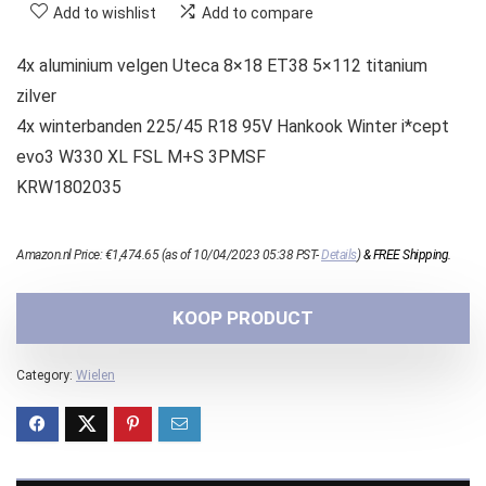
Add to wishlist
Add to compare
4x aluminium velgen Uteca 8×18 ET38 5×112 titanium
zilver
4x winterbanden 225/45 R18 95V Hankook Winter i*cept
evo3 W330 XL FSL M+S 3PMSF
KRW1802035
Amazon.nl Price:
€
1,474.65
(as of 10/04/2023 05:38 PST-
Details
)
&
FREE Shipping
.
KOOP PRODUCT
Category:
Wielen