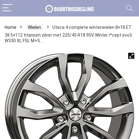
Home
Wielen
Uteca 4 complete winterwielen 8×18 ET
38 5×112 titanium zilver met 225/45 R18 95V Winter i*cept evo3
W330 XL FSL M+S…