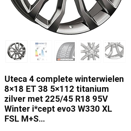
Uteca 4 complete winterwielen
8×18 ET 38 5×112 titanium
zilver met 225/45 R18 95V
Winter i*cept evo3 W330 XL
FSL M+S…