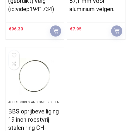
(gebruikt) velg
57,1 mm voor
(id:videp1941734)
aluminium velgen.
€
96.30
€
7.95
ACCESSOIRES AND ONDERDELEN
BBS oprijbeveiliging
19 inch roestvrij
stalen ring CH-