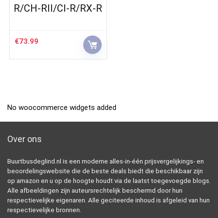
R/CH-RII/CI-R/RX-R
€
73.99
No woocommerce widgets added
Over ons
Buurtbusdeglind.nl is een moderne alles-in-één prijsvergelijkings- en
beoordelingswebsite die de beste deals biedt die beschikbaar zijn
op amazon en u op de hoogte houdt via de laatst toegevoegde blogs.
Alle afbeeldingen zijn auteursrechtelijk beschermd door hun
respectievelijke eigenaren. Alle geciteerde inhoud is afgeleid van hun
respectievelijke bronnen.