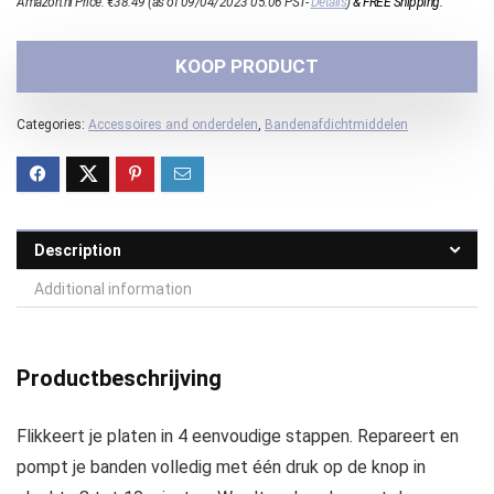
Amazon.nl Price:
€
38.49
(as of 09/04/2023 05:06 PST-
Details
)
&
FREE Shipping
.
KOOP PRODUCT
Categories:
Accessoires and onderdelen
,
Bandenafdichtmiddelen
Description
Additional information
Productbeschrijving
Flikkeert je platen in 4 eenvoudige stappen. Repareert en
pompt je banden volledig met één druk op de knop in