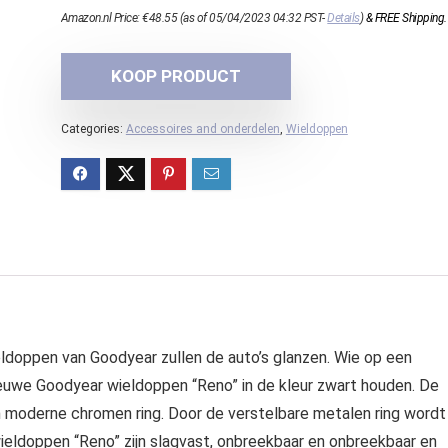
Amazon.nl Price:
€
48.55
(as of 05/04/2023 04:32 PST-
Details
)
&
FREE Shipping
.
KOOP PRODUCT
Categories:
Accessoires and onderdelen
,
Wieldoppen
ldoppen van Goodyear zullen de auto’s glanzen. Wie op een
ieuwe Goodyear wieldoppen “Reno” in de kleur zwart houden. De
 moderne chromen ring. Door de verstelbare metalen ring wordt
ldoppen “Reno” zijn slagvast, onbreekbaar en onbreekbaar en