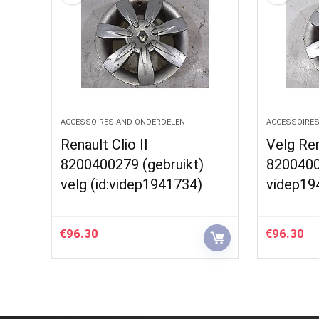
ACCESSOIRES AND ONDERDELEN
ACCESSOIRES
Renault Clio II
Velg Ren
8200400279 (gebruikt)
82004002
velg (id:videp1941734)
videp19
€
96.30
€
96.30