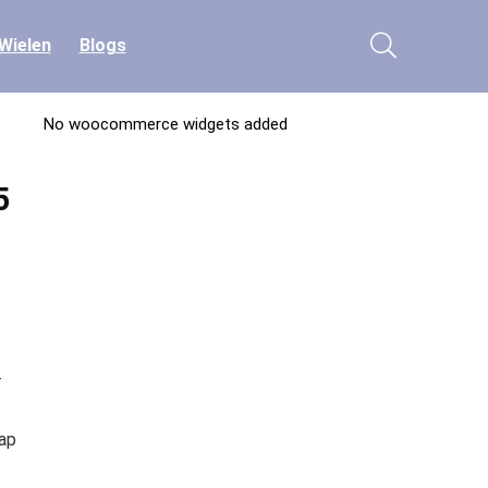
Wielen
Blogs
No woocommerce widgets added
5
-
ap