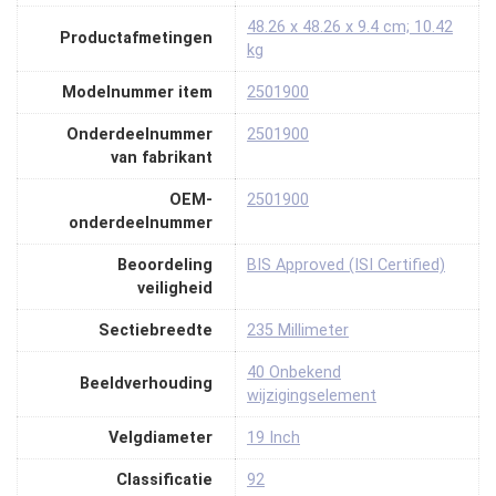
‎48.26 x 48.26 x 9.4 cm; 10.42
Productafmetingen
kg
Modelnummer item
‎2501900
Onderdeelnummer
‎2501900
van fabrikant
OEM-
‎2501900
onderdeelnummer
Beoordeling
‎BIS Approved (ISI Certified)
veiligheid
Sectiebreedte
‎235 Millimeter
‎40 Onbekend
Beeldverhouding
wijzigingselement
Velgdiameter
‎19 Inch
Classificatie
‎92