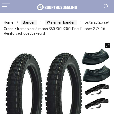
Home
Banden
Wielen en banden
ost2rad 2 x set
Cross Xtreme voor Simson S50 S51 KR51 PneuRubber 2,75-16
Reinforced, goedgekeurd