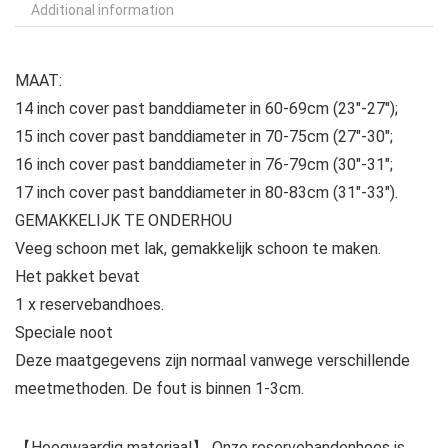
Additional information
MAAT:
14 inch cover past banddiameter in 60-69cm (23″-27″);
15 inch cover past banddiameter in 70-75cm (27″-30″;
16 inch cover past banddiameter in 76-79cm (30″-31″;
17 inch cover past banddiameter in 80-83cm (31″-33″).
GEMAKKELIJK TE ONDERHOU
Veeg schoon met lak, gemakkelijk schoon te maken.
Het pakket bevat
1 x reservebandhoes.
Speciale noot
Deze maatgegevens zijn normaal vanwege verschillende
meetmethoden. De fout is binnen 1-3cm.
【Hoogwaardig materiaal】 Onze reservebandenhoes is