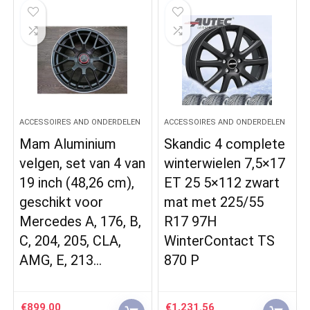
ACCESSOIRES AND ONDERDELEN
ACCESSOIRES AND ONDERDELEN
Mam Aluminium
Skandic 4 complete
velgen, set van 4 van
winterwielen 7,5×17
19 inch (48,26 cm),
ET 25 5×112 zwart
geschikt voor
mat met 225/55
Mercedes A, 176, B,
R17 97H
C, 204, 205, CLA,
WinterContact TS
AMG, E, 213…
870 P
€
899.00
€
1,231.56