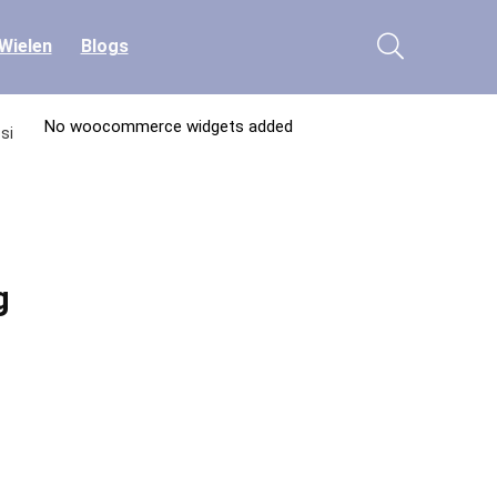
Wielen
Blogs
No woocommerce widgets added
si
g