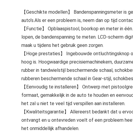
【Geschikte modellen】 Bandenspanningsmeter is gesc
auto’s.Als er een probleem is, neem dan op tijd contac
【Functie】 Opblaaspistool, boorkop en meter in één.
lopen, de bandenspanning te meten. LCD-scherm digitaa
maak u tijdens het gebruik geen zorgen.
【Hoge prestaties】 Ingebouwde ontluchtingsknop om
hoog is. Hoogwaardige precisiemachinekern, duurzame
rubber in tandwielstijl beschermende schaal, schokbe
rubberen beschermende schaal in Gear-stijl, schokbe
【Eenvoudig te installeren】 Ontwerp met pistoolgree
formaat, gemakkelijk in de auto te houden en eenvoud
het zal u niet te veel tijd verspillen aan installeren.
【Kwaliteitsgarantie】 Allereerst bedankt dat u ervo
ontvangt en u ontevreden voelt of een probleem heef
het onmiddellijk afhandelen.