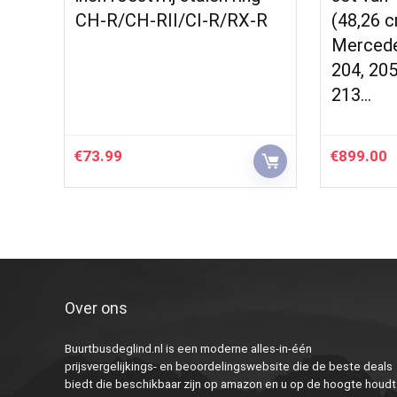
CH-R/CH-RII/CI-R/RX-R
(48,26 c
Mercedes
204, 205
213…
€
73.99
€
899.00
Over ons
Buurtbusdeglind.nl is een moderne alles-in-één
prijsvergelijkings- en beoordelingswebsite die de beste deals
biedt die beschikbaar zijn op amazon en u op de hoogte houdt