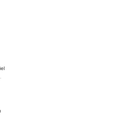
iel
.
n