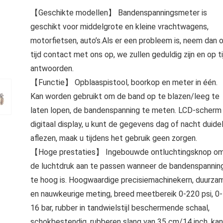
【Geschikte modellen】 Bandenspanningsmeter is
geschikt voor middelgrote en kleine vrachtwagens,
motorfietsen, auto’s.Als er een probleem is, neem dan 
tijd contact met ons op, we zullen geduldig zijn en op ti
antwoorden.
【Functie】 Opblaaspistool, boorkop en meter in één.
Kan worden gebruikt om de band op te blazen/leeg te
laten lopen, de bandenspanning te meten. LCD-scherm
digitaal display, u kunt de gegevens dag of nacht duidel
aflezen, maak u tijdens het gebruik geen zorgen.
【Hoge prestaties】 Ingebouwde ontluchtingsknop o
de luchtdruk aan te passen wanneer de bandenspannin
te hoog is. Hoogwaardige precisiemachinekern, duurza
en nauwkeurige meting, breed meetbereik 0-220 psi, 0-
16 bar, rubber in tandwielstijl beschermende schaal,
schokbestendig, rubberen slang van 35 cm/14 inch, kan