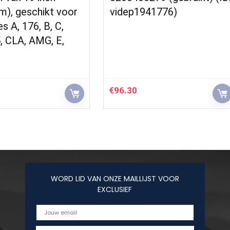
m), geschikt voor
videp1941776)
 A, 176, B, C,
, CLA, AMG, E,
€
96.30
WORD LID VAN ONZE MAILLIJST VOOR
EXCLUSIEF