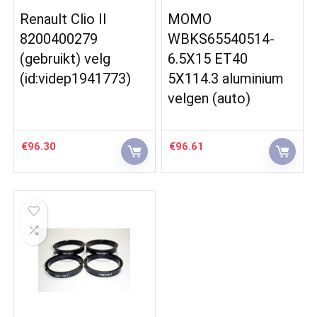
Renault Clio II
MOMO
8200400279
WBKS65540514-
(gebruikt) velg
6.5X15 ET40
(id:videp1941773)
5X114.3 aluminium
velgen (auto)
€
96.30
€
96.61