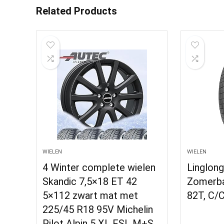
Related Products
WIELEN
WIELEN
4 Winter complete wielen
Linglon
Skandic 7,5×18 ET 42
Zomerba
5×112 zwart mat met
82T, C/
225/45 R18 95V Michelin
Pilot Alpin 5 XL FSL M+S