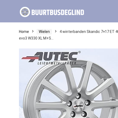
Home
Wielen
4 winterbanden Skandic 7×17 ET 40
evo3 W330 XL M+S…