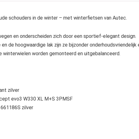
ude schouders in de winter – met winterfietsen van Autec.
wegen en onderscheiden zich door een sportief-elegant design.
en de hoogwaardige lak zijn ze bijzonder onderhoudsvriendelijk 
te winterwielen worden gemonteerd en uitgebalanceerd.
nt zilver
 i*cept evo3 W330 XL M+S 3PMSF
661186S zilver