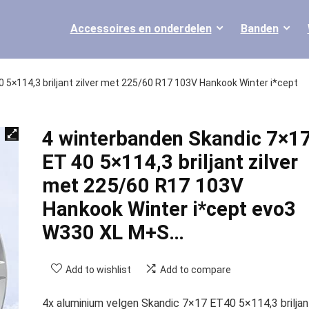
Accessoires en onderdelen
Banden
 5×114,3 briljant zilver met 225/60 R17 103V Hankook Winter i*cept
4 winterbanden Skandic 7×1
ET 40 5×114,3 briljant zilver
met 225/60 R17 103V
Hankook Winter i*cept evo3
W330 XL M+S…
Add to wishlist
Add to compare
4x aluminium velgen Skandic 7×17 ET40 5×114,3 briljan