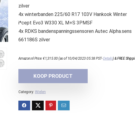
zilver
4x winterbanden 225/60 R17 103V Hankook Winter
i*cept Evo3 W330 XL M+S 3PMSF
4x RDKS bandenspanningssensoren Autec Alpha.sens
661186S zilver
Amazon.nl Price:
€
1,315.00
(as of 10/04/2023 05:38 PST-
Details
)
&
FREE Shipp
KOOP PRODUCT
Category:
Wielen