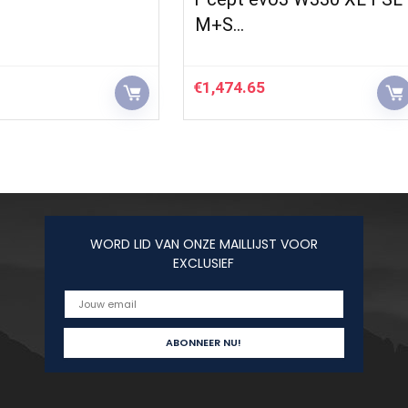
M+S…
€
1,474.65
WORD LID VAN ONZE MAILLIJST VOOR
EXCLUSIEF