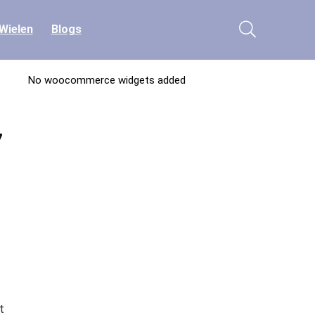
Wielen
Blogs
No woocommerce widgets added
7
t