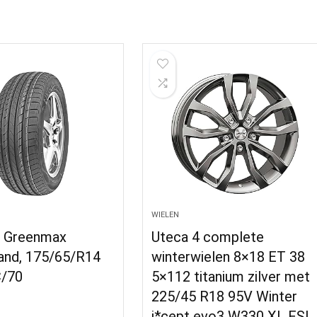
WIELEN
g Greenmax
Uteca 4 complete
nd, 175/65/R14
winterwielen 8×18 ET 38
C/70
5×112 titanium zilver met
225/45 R18 95V Winter
i*cept evo3 W330 XL FSL