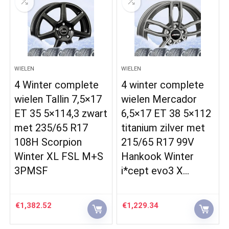
WIELEN
WIELEN
4 Winter complete
4 winter complete
wielen Tallin 7,5×17
wielen Mercador
ET 35 5×114,3 zwart
6,5×17 ET 38 5×112
met 235/65 R17
titanium zilver met
108H Scorpion
215/65 R17 99V
Winter XL FSL M+S
Hankook Winter
3PMSF
i*cept evo3 X…
€
1,382.52
€
1,229.34