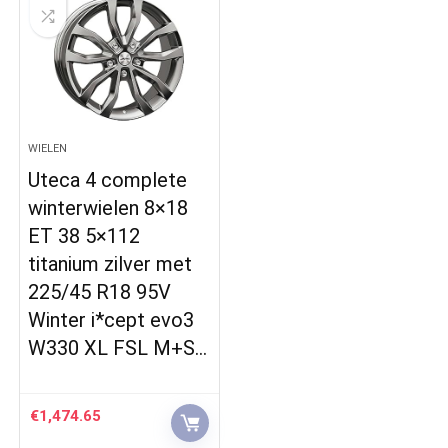
WIELEN
Uteca 4 complete
winterwielen 8×18
ET 38 5×112
titanium zilver met
225/45 R18 95V
Winter i*cept evo3
W330 XL FSL M+S…
€
1,474.65