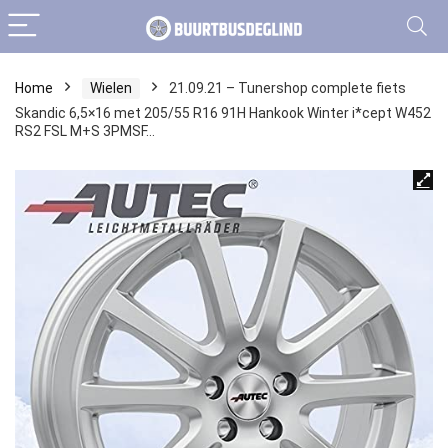
Home
Wielen
21.09.21 – Tunershop complete fiets
Skandic 6,5×16 met 205/55 R16 91H Hankook Winter i*cept W452
RS2 FSL M+S 3PMSF…