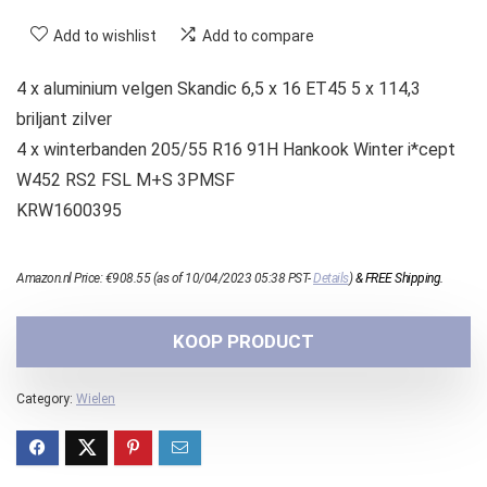
Add to wishlist
Add to compare
4 x aluminium velgen Skandic 6,5 x 16 ET45 5 x 114,3
briljant zilver
4 x winterbanden 205/55 R16 91H Hankook Winter i*cept
W452 RS2 FSL M+S 3PMSF
KRW1600395
Amazon.nl Price:
€
908.55
(as of 10/04/2023 05:38 PST-
Details
)
&
FREE Shipping
.
KOOP PRODUCT
Category:
Wielen