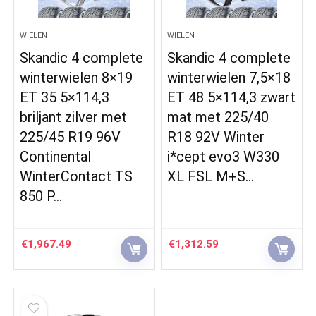
WIELEN
WIELEN
Skandic 4 complete
Skandic 4 complete
winterwielen 8×19
winterwielen 7,5×18
ET 35 5×114,3
ET 48 5×114,3 zwart
briljant zilver met
mat met 225/40
225/45 R19 96V
R18 92V Winter
Continental
i*cept evo3 W330
WinterContact TS
XL FSL M+S…
850 P…
€
1,967.49
€
1,312.59