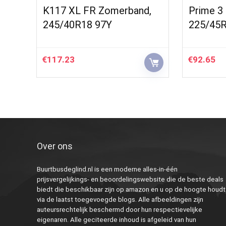
K117 XL FR Zomerband,
Prime 3
245/40R18 97Y
225/45
€
117.23
€
92.65
Over ons
Buurtbusdeglind.nl is een moderne alles-in-één
prijsvergelijkings- en beoordelingswebsite die de beste deals
biedt die beschikbaar zijn op amazon en u op de hoogte houdt
via de laatst toegevoegde blogs. Alle afbeeldingen zijn
auteursrechtelijk beschermd door hun respectievelijke
eigenaren. Alle geciteerde inhoud is afgeleid van hun