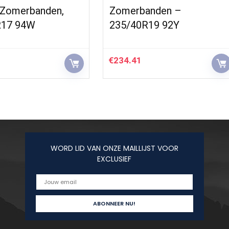
 Zomerbanden,
Zomerbanden –
R17 94W
235/40R19 92Y
€
234.41
WORD LID VAN ONZE MAILLIJST VOOR
EXCLUSIEF