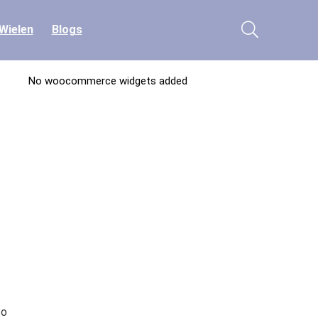
Wielen
Blogs
No woocommerce widgets added
to