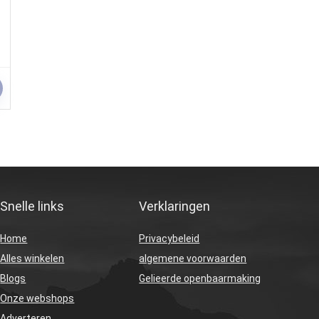
Snelle links
Verklaringen
Home
Privacybeleid
Alles winkelen
algemene voorwaarden
Blogs
Gelieerde openbaarmaking
Onze webshops
Adverteren