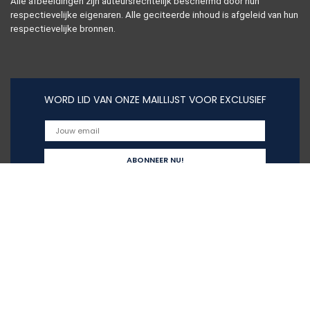
Alle afbeeldingen zijn auteursrechtelijk beschermd door hun
respectievelijke eigenaren. Alle geciteerde inhoud is afgeleid van hun
respectievelijke bronnen.
WORD LID VAN ONZE MAILLIJST VOOR EXCLUSIEF
Snelle links
Home
Alles winkelen
Blogs