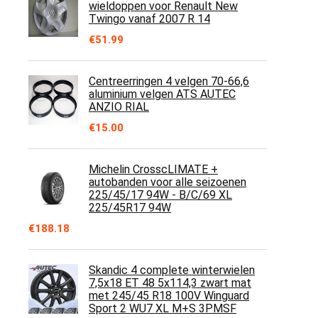
wieldoppen voor Renault New
Twingo vanaf 2007 R 14
€
51.99
Centreerringen 4 velgen 70-66,6
aluminium velgen ATS AUTEC
ANZIO RIAL
€
15.00
Michelin CrosscLIMATE +
autobanden voor alle seizoenen
225/45/17 94W - B/C/69 XL
225/45R17 94W
€
188.18
Skandic 4 complete winterwielen
7,5x18 ET 48 5x114,3 zwart mat
met 245/45 R18 100V Winguard
Sport 2 WU7 XL M+S 3PMSF