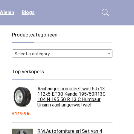
Wielen
Blogs
Productcategorieën
Select a category
Top verkopers
Aanhanger compleet wiel 6Jx13
112x5 ET30 Kenda 195/50R13C
104 N 195 50 R 13 C Humbaur
Unsinn aanhangerwiel wiel
€
119.95
R.Vi.Autoforniture srl Set van 4