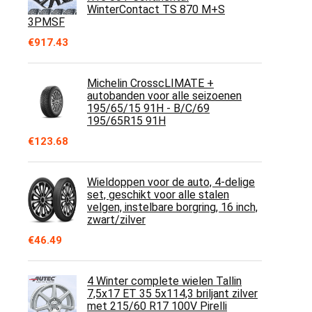
WinterContact TS 870 M+S
3PMSF
€
917.43
Michelin CrosscLIMATE +
autobanden voor alle seizoenen
195/65/15 91H - B/C/69
195/65R15 91H
€
123.68
Wieldoppen voor de auto, 4-delige
set, geschikt voor alle stalen
velgen, instelbare borgring, 16 inch,
zwart/zilver
€
46.49
4 Winter complete wielen Tallin
7,5x17 ET 35 5x114,3 briljant zilver
met 215/60 R17 100V Pirelli