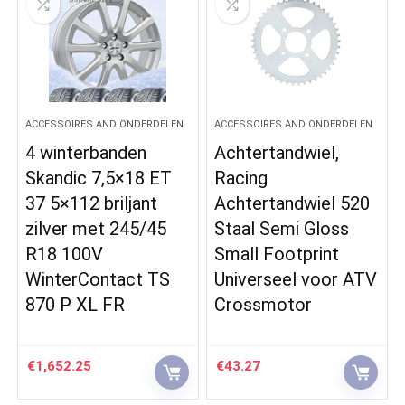
ACCESSOIRES AND ONDERDELEN
ACCESSOIRES AND ONDERDELEN
4 winterbanden
Achtertandwiel,
Skandic 7,5×18 ET
Racing
37 5×112 briljant
Achtertandwiel 520
zilver met 245/45
Staal Semi Gloss
R18 100V
Small Footprint
WinterContact TS
Universeel voor ATV
870 P XL FR
Crossmotor
€
1,652.25
€
43.27